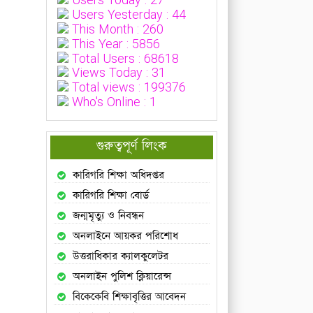
Users Today : 27
Users Yesterday : 44
This Month : 260
This Year : 5856
Total Users : 68618
Views Today : 31
Total views : 199376
Who's Online : 1
গুরুত্বপূর্ণ লিংক
কারিগরি শিক্ষা অধিদপ্তর
কারিগরি শিক্ষা বোর্ড
জন্মমৃত্যু ও নিবন্ধন
অনলাইনে আয়কর পরিশোধ
উত্তরাধিকার ক্যালকুলেটর
অনলাইন পুলিশ ক্লিয়ারেন্স
বিকেকেবি শিক্ষাবৃত্তির আবেদন