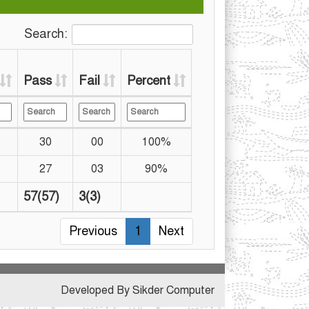
Search:
Pass
Fail
Percent
30
00
100%
27
03
90%
57(57)
3(3)
Previous
1
Next
Developed By Sikder Computer